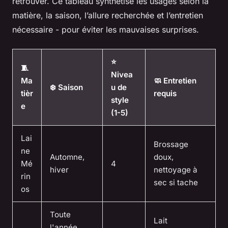
retrouver. Ce tableau synthétise les usages selon la
matière, la saison, l’allure recherchée et l’entretien
nécessaire - pour éviter les mauvaises surprises.
⭐
🧵
Nivea
Ma
🧼 Entretien
❄️ Saison
u de
tièr
requis
style
e
(1-5)
Lai
Brossage
ne
Automne,
doux,
Mé
4
hiver
nettoyage à
rin
sec si tache
os
Toute
Lait
l'année