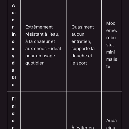
A
ci
e
Mod
r
Extrêmement
Quasiment
erne,
in
résistant à l’eau,
aucun
robu
o
à la chaleur et
entretien,
ste,
x
aux chocs - idéal
supporte la
mini
y
pour un usage
douche et
malis
d
quotidien
le sport
te
a
bl
e
Fi
ni
d
o
Auda
r
À éviter en
cieu