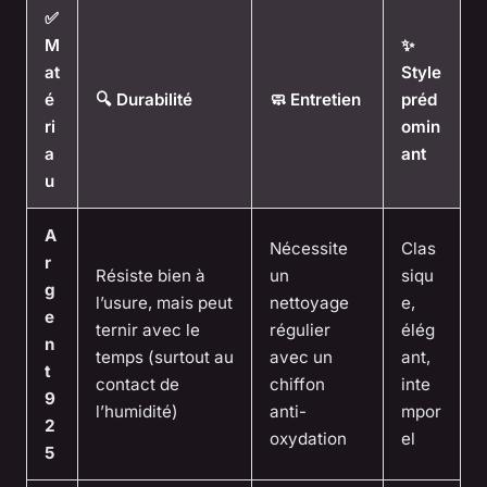
✅
M
✨
at
Style
é
🔍 Durabilité
🧼 Entretien
préd
ri
omin
a
ant
u
A
Nécessite
Clas
r
Résiste bien à
un
siqu
g
l’usure, mais peut
nettoyage
e,
e
ternir avec le
régulier
élég
n
temps (surtout au
avec un
ant,
t
contact de
chiffon
inte
9
l’humidité)
anti-
mpor
2
oxydation
el
5