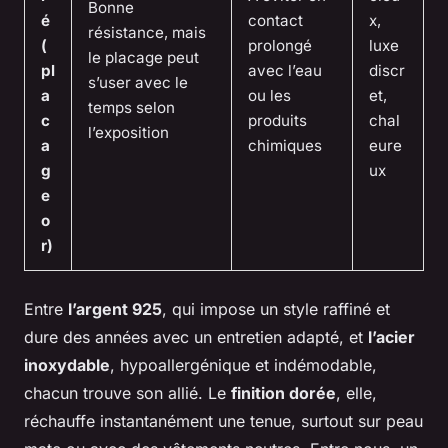
Bonne
é
contact
x,
résistance, mais
(
prolongé
luxe
le placage peut
pl
avec l’eau
discr
s’user avec le
a
ou les
et,
temps selon
c
produits
chal
l’exposition
a
chimiques
eure
g
ux
e
o
r)
Entre
l’argent 925
, qui impose un style raffiné et
dure des années avec un entretien adapté, et
l’acier
inoxydable
, hypoallergénique et indémodable,
chacun trouve son allié. Le
finition dorée
, elle,
réchauffe instantanément une tenue, surtout sur peau